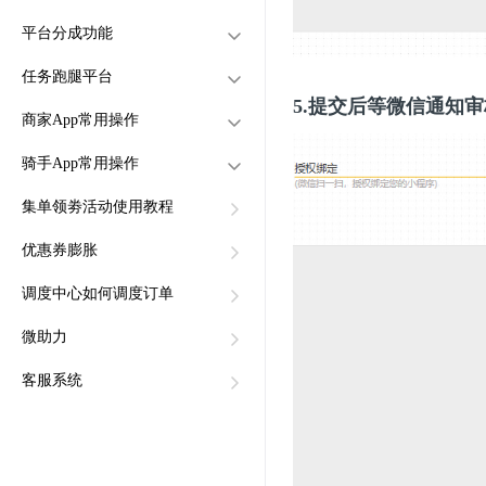
面
创建积分商城，添加积分兑
平台分成功能
店内订单可以设置自提点吗
设置同城的类目
换商品
任务跑腿平台
跑腿代购如何设置？
同城用户怎么发帖子
如何创建积分商品类别
添加分成管理员
5.提交后等微信通知
我的小程序怎么跳转其他小
用户怎么进入积分商城兑换
商家App常用操作
怎么管理用户发的帖子
设置分成方式
怎么创建任务跑腿平台
程序？
界面
同城能不能付费发帖和帖子
如何在手机和电脑查看积分
骑手App常用操作
商品推荐怎么设置？
查看佣金记录
怎么设置跑腿区域和类别
商家APP如何创建商品
付费置顶
商城订单
怎么设置认证后才可以发布
集单领劵活动使用教程
店铺可以设置置顶吗？
成员怎么提现分成佣金
商家App如何接单
骑手App如何配送订单流程
店铺列表的商品推荐
任务和接单
用户怎么进入任务跑腿平台
骑手App如何转单给其它骑
店铺里面的商品选购界面
优惠券膨胀
怎么设置让商家付费置顶
商家APP如何提现
发布任务或接单
手
商品推荐
用户怎么进入任务跑腿平台
顾客下了跑腿订单，在我的
骑手App如何填写设置分账
调度中心如何调度订单
发布任务或接单，金额怎么
商家App如何配送订单
订单里面看不到？
结算信息
提现
微助力
打印机怎么会重复打印？
商家App如何创建商品分类
骑手app如何提现
客服系统
付费推广功能如何设置
商家App如何查看数据
骑手App转到中转站
商家App如何填写分账结算
骑手app如何开工和停工
信息
商家App如何上传店铺资质