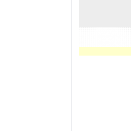
商家App如何开店和关店
商家APP如何设置店铺打
折、配送费减免、首单立
减、满立送