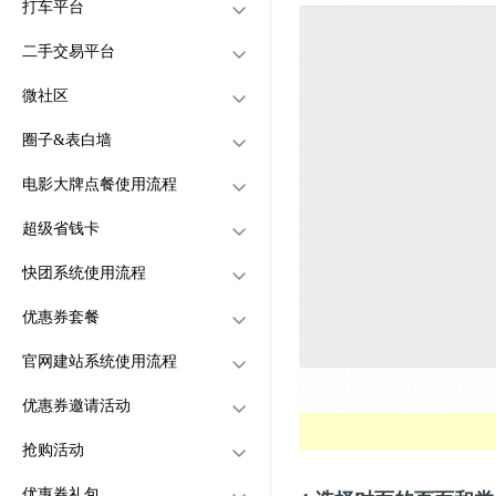
打车平台
订单怎么分享给别人代付
用户怎么进入酒店预订
怎么创建家政师傅
小程序区域平台
怎么创建代驾平台
怎么设置楼栋?让骑手按楼
二手交易平台
家政师傅怎么接单
APP区域平台
代驾收费规则怎么设置
怎么创建打车平台
栋去配送
店铺不收配送费的，可以显
微社区
用户怎么进入家政功能
代驾司机怎么创建
打车收费规则怎么设置
怎么创建二手交易平台
示“免配送费”吗
圈子&表白墙
怎么设置配送费
家政师傅怎么提现
用户怎么进入代驾平台
打车司机怎么创建
怎么创建二手物品的分类
怎么创建微社区
电影大牌点餐使用流程
怎么设置打包费
代驾司机怎么提现
用户怎么进入打车平台
用户怎么发布二手物品
怎么设置帖子类别
怎么创建圈子&表白墙
下订单的时候，类似某团某
后台怎么管理用户发布的二
超级省钱卡
饿和优惠券一起购买怎么设
代驾司机怎么接单
打车司机怎么提现
用户怎么微社区发帖
怎么设置帖子类别
创建大牌点餐平台
手物品
置？
打印机要去哪里购买，需要
怎么设置用户认证身份才可
快团系统使用流程
打车司机怎么接单
怎么管理用户发的帖子
用户怎么圈子&表白墙发帖
充值大牌点餐金额
创建超级省钱卡
买哪些牌子
以买卖二手物品
商家今天有订单了，但是商
用户的二手物品被买走了之
优惠券套餐
帖子能不能付费置顶
怎么管理用户发的帖子
关联店铺
用户如何购买超级省钱卡
怎么创建快团系统
家店铺余额显示0
后怎么提现
方式一：首页放一个超级
官网建站系统使用流程
首页怎么设置优惠券弹窗
帖子能不能付费置顶
订单管理
怎么创建快团类别
创建优惠券套餐
会员按钮
方式二：商品下单界面关
优惠券邀请活动
首页可以设置广告弹窗吗？
电影购票系统如何设置
怎么创建团购活动
用户如何购买优惠券套餐
创建官网，设计官网页面
联超级会员
如何把订单发给第三方配送
抢购活动
星巴克系统如何设置
用户怎么进入快团功能界面
绑定域名
创建优惠券邀请活动
平台配送？
我们可以接美团、饿了么那
用户怎么进入优惠券邀请活
优惠券礼包
如何查看快团订单
登入界面设置
创建抢购活动