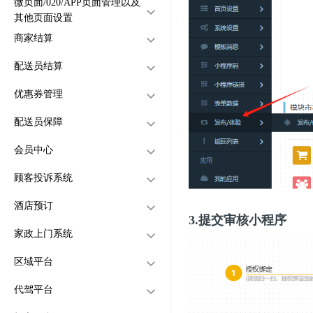
微页面/020/APP页面管理以及
怎么给店铺设置账号密码才
店铺分类怎么创建
商品打折
如何给配送员添加角色权限
其他页面设置
能访问
商家结算
店铺分区怎么创建
商品分类管理
如何给配送员分站
支付怎么配置
微页面怎么设置
店铺怎么设置外送订单、店
配送员结算
商品第二份半价怎么设置
如何设置配送员中转站
怎么批量创建店铺
小程序页面怎么设置
商家结算怎么设置
内自取订单、快递订单
订单可以分账吗？分账功能
优惠券管理
如何设置配送费
商品会员价怎么设置
如何使用配送员箱子功能
APP页面怎么设置
商家金额怎么查看
配送员结算设置
是怎么设置使用的
怎么设置商品单点不送（电
商家每笔订单金额记录怎么
配送员保障
外送订单设置预订时间
货到付款怎么关闭
小票模板怎么设置
配送员金额怎么查看
优惠券怎么创建
脑版）
查看
快递订单怎么设置每个城市
怎么设置商品单点不送（手
配送员每笔订单金额记录怎
会员中心
如何批量创建商品
购物车样式怎么设置
商家怎么提现
优惠券的领取规则怎么设置
配送员保障功能设置
快递费用
机版）
么查看
顾客投诉系统
快递订单怎么发货
怎么设置店铺的服务范围？
店铺模板怎么设置
配送员怎么提现
优惠券怎么让顾客领取
查询保单
怎么给客户开通会员
快递发货可以手动填写快
酒店预订
如何设置店铺的广告弹窗
产品详情模板怎么设置
优惠券怎么发个某些顾客
顾客自己怎么申请成为会员
怎么设置顾客投诉商家
领取优惠券方式一
递单号
3.提交审核小程序
快递发货也可以配置电子
家政上门系统
店铺怎么开启评论
优惠券怎么群发
顾客充值的金额怎么设置
投诉的类型怎么创建
怎么创建酒店店铺
领取优惠券方式二
面单
区域平台
怎么开启预定订单
会员可以设置等级吗
在哪里查看顾客投诉内容
客房怎么创建
怎么创建家政上门系统
可以几个店铺的订单一起支
代驾平台
会员可以制作实体卡吗
怎么给客房设置优惠
家政类目怎么创建
公众号H5网页区域平台
付吗