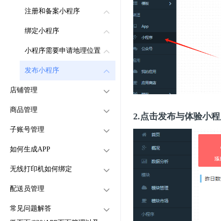
注册和备案小程序
绑定小程序
小程序需要申请地理位置
发布小程序
店铺管理
商品管理
创建店铺（电脑PC端）
2.点击发布与体验小程
子账号管理
创建店铺（手机App端）
创建商品（电脑PC端）
如何生成APP
创建店铺自定义费用
创建商品（手机端）
子账号创建与管理
商品属性怎么创建（电脑PC
无线打印机如何绑定
创建店铺自定义优惠
子账号角色权限
商家APP如何生成
端）
商品属性怎么创建（手机
怎么绑定打印机（电脑PC
配送员管理
店铺接单方式
骑手端APP如何生成
端）
端）
怎么绑定打印机（手机APP
常见问题解答
店铺打折满减
怎么设置商品打包费
客户端APP如何生成
如何创建配送员
端）