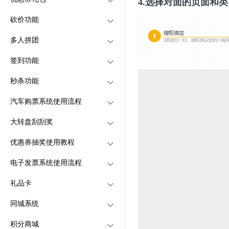
4.选择对面的页面和
些平台的订单吗？
动
商品可以设置需要平台审核
砍价功能
网站顶部图标设置
添加抢购类别
优惠券固定礼包
才上架吗？
每个店铺可以不同的银行卡
多人拼团
添加抢购商品
优惠券随机礼包
创建砍价活动
收款吗？
签到功能
平台可以多语言切换吗
管理抢购记录
用户如何领取优惠券礼包
添加砍价类别
如何创建多人拼团
秒杀功能
怎么导入美饿平台商品？
用户怎么进入砍价活动
如何创建拼团类别
签到功能如何设置
在前端有几个店铺看不到不
汽车购票系统使用流程
如何查看砍价记录
用户怎么进入拼团活动
如何使用签到功能
秒杀活动
显示？
大转盘刮刮奖
怎么设置自动完成订单
管理拼团订单
秒杀商品
创建汽车购票平台
创建秒杀活动
设置好城市区域、线路管
优惠券抽奖使用教程
怎么设置自动确认订单
创建大转盘和刮刮奖活动
添加秒杀活动商品
创建秒杀商品
理、站点，添加车辆
电子发票系统使用流程
怎么设置商品规格库
添加班次
用户怎么进入抽奖活动
创建优惠券抽奖
用户怎么进入秒杀活动
用户怎么进入优惠券抽奖界
礼品卡
商家入驻申请怎么操作？
用户怎么进入汽车购票功能
管理用户抽奖记录
设置开票信息
面参与抽奖?
同城系统
配送员申请如何设置？
订单管理
管理查询抽奖记录
用户怎么申请开票
创建礼品卡
创建同城系统，设计同城界
积分商城
如何设置店铺首单立减
查看开票记录
用户怎么进入礼品卡界面